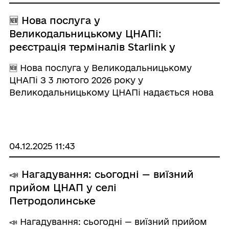
🆕 Нова послуга у
Великодальницькому ЦНАПі:
реєстрація терміналів Starlink у
“білому списку”
🆕 Нова послуга у Великодальницькому
ЦНАПі З 3 лютого 2026 року у
Великодальницькому ЦНАПі надається нова
безоплатна послуга — реєстрація терміналів
Starlink у “білому списку” (whitelist). Послуга
доступна для фізичних осіб та ФОП.
Реєстрація необхідна для стабільної роботи
04.12.2025 11:43
Starlink в Україні та з міркувань безпеки
зв’язку. 📄 Для подання заяви необхідно мати:
📣 Нагадування: сьогодні — виїзний
дані терміналу (KIT-номер, UTID/Dish ID,
прийом ЦНАП у селі
акаунт Starlink); паспорт та РНОКПП. ❗
Петродолинське
Термінали, які не будуть зареєстровані,
можуть бути відключені.
📣 Нагадування: сьогодні — виїзний прийом