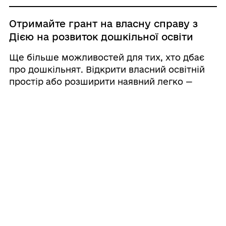
Отримайте грант на власну справу з
Дією на розвиток дошкільної освіти
Ще більше можливостей для тих, хто дбає
про дошкільнят. Відкрити власний освітній
простір або розширити наявний легко —
оформте грант на власну справу на порталі
Дія. Держава допоможе перетворити вашу
ідею на впевнений та прибутковий бізнес
&mdas ...
24.09.2025 10:00
Використовуйте державний Гід, щоб
розібратись у послугах для бізнесу
Розширюєте виробництво, розпочинаєте
власну справу чи зрозуміли, що бізнес — не
ваше? Будь-яка з ситуацій життєва і