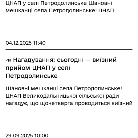
ЦНАП у селі Петродолинське Шановні
мешканці села Петродолинське! ЦНАП
Великодолинської селищної ради нагадує,
що щочетверга проводиться виїзний прийом
у вашому населеному пункті. 📌 Сьогодні, у
четвер ...
04.12.2025 11:40
📣 Нагадування: сьогодні — виїзний
прийом ЦНАП у селі
Петродолинське
Шановні мешканці села Петродолинське!
ЦНАП Великодальницької сільської ради
нагадує, що щочетверга проводиться виїзний
прийом у вашому населеному пункті. 📌
Сьогодні, у четвер, виїзд відбудеться у
звичному режимі. 🕒 Час прийому: 10:00-13:00
📍 Місц ...
29.09.2025 10:00