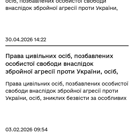
осіб, позбавлених особистої свободи
обставин, та членів їхніх сімей»,
внаслідок збройної агресії проти України,
підготовлений Офісом Омбудсмана
зниклих безвісти за особливих обставин, та
України, містить роз’яснення щодо
членів їхніх сімей», підготовлений Офісом
прав та порядку отримання
Омбудсмана України, містить ро ...
державної підтримки для цивільних
30.04.2026 14:22
осіб, які стали жертвами збройної
агресії проти України.
Права цивільних осіб, позбавлених
особистої свободи внаслідок
збройної агресії проти України, осіб,
зниклих безвісти за особливих
Права цивільних осіб, позбавлених особистої
обставин, та членів їхніх сімей
свободи внаслідок збройної агресії проти
України, осіб, зниклих безвісти за особливих
обставин, та членів їхніх сімей. Кожен, хто
постраждав від збройної агресії проти
України – цивільні особи, позбавле ...
03.02.2026 09:54