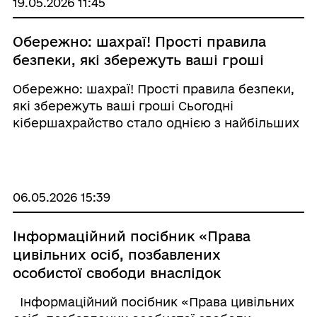
19.05.2026 11:45
Обережно: шахраї! Прості правила
безпеки, які збережуть ваші гроші
Обережно: шахраї! Прості правила безпеки,
які збережуть ваші гроші Сьогодні
кібершахрайство стало однією з найбільших
загроз для наших гаманців. Зловмисники
маскуються під соціальні виплати, благодійні
фонди чи навіть працівників банків. Дивіться
в ...
06.05.2026 15:39
Інформаційний посібник «Права
цивільних осіб, позбавлених
особистої свободи внаслідок
збройної агресії проти України,
Інформаційний посібник «Права цивільних
зниклих безвісти за особливих